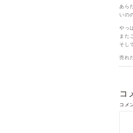
あら
いの
やっ
また
そし
売れ
コ
コメ