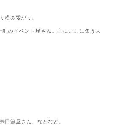
り横の繋がり。
十町のイベント屋さん。主にここに集う人
宗田節屋さん、などなど。