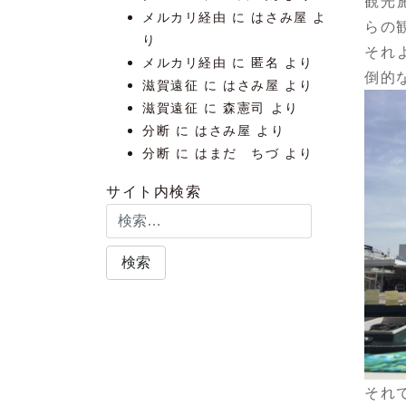
観光
メルカリ経由
に
はさみ屋
よ
らの
り
それ
メルカリ経由
に
匿名
より
倒的
滋賀遠征
に
はさみ屋
より
滋賀遠征
に
森憲司
より
分断
に
はさみ屋
より
分断
に
はまだ ちづ
より
サイト内検索
それ