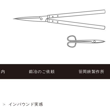
所
案内
鍛冶のご依頼
笹岡鋏製作所
し
インバウンド実感