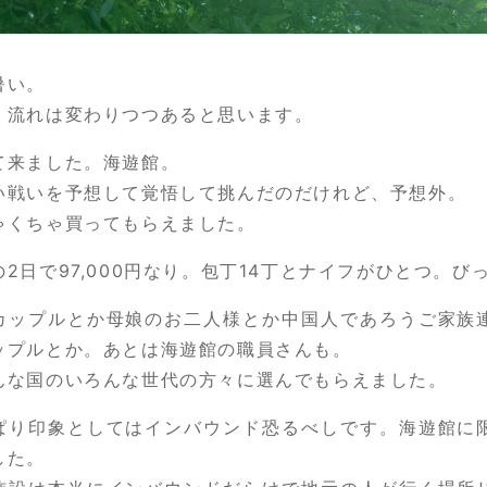
暑い。
、流れは変わりつつあると思います。
て来ました。海遊館。
い戦いを予想して覚悟して挑んだのだけれど、予想外。
ゃくちゃ買ってもらえました。
の2日で97,000円なり。包丁14丁とナイフがひとつ。び
カップルとか母娘のお二人様とか中国人であろうご家族
ップルとか。あとは海遊館の職員さんも。
んな国のいろんな世代の方々に選んでもらえました。
ぱり印象としてはインバウンド恐るべしです。海遊館に
した。