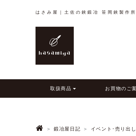
はさみ屋｜土佐の鋏鍛冶 笹岡鋏製作
取扱商品
お買物のご
鍛冶屋日記
イベント･売り出