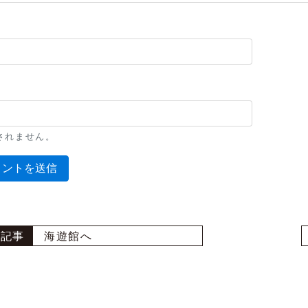
l
されません。
海遊館へ