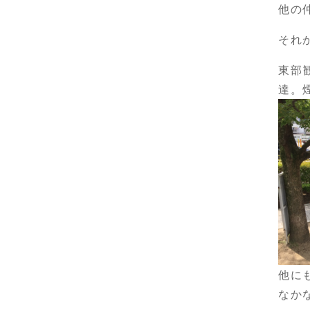
他の
それ
東部
達。
他に
なか