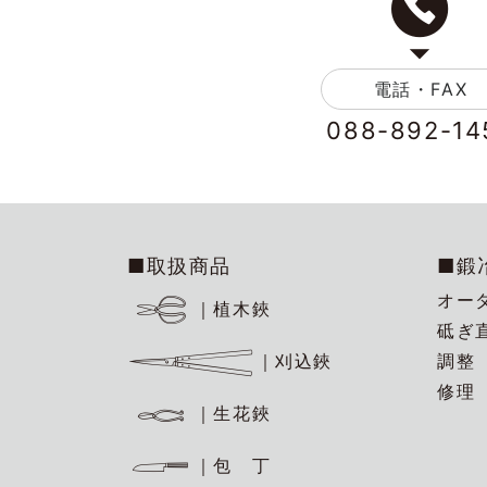
電話・FAX
088-892-14
■取扱商品
■鍛
オー
｜植木鋏
砥ぎ
調整
｜刈込鋏
修理
｜生花鋏
｜包 丁