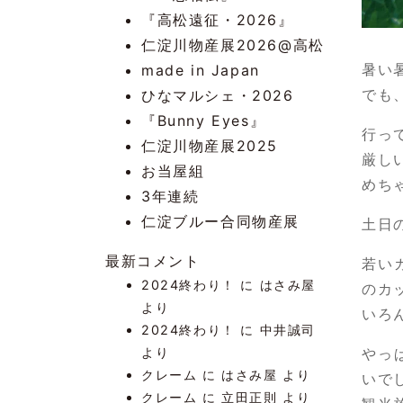
『高松遠征・2026』
仁淀川物産展2026@高松
暑い
made in Japan
でも
ひなマルシェ・2026
『Bunny Eyes』
行っ
仁淀川物産展2025
厳し
お当屋組
めち
3年連続
仁淀ブルー合同物産展
土日
最新コメント
若い
2024終わり！
に
はさみ屋
のカ
より
いろ
2024終わり！
に
中井誠司
より
やっ
クレーム
に
はさみ屋
より
いで
クレーム
に
立田正則
より