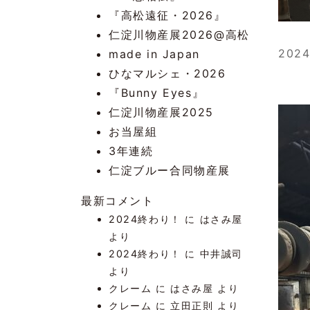
『高松遠征・2026』
仁淀川物産展2026@高松
20
made in Japan
ひなマルシェ・2026
『Bunny Eyes』
仁淀川物産展2025
お当屋組
3年連続
仁淀ブルー合同物産展
最新コメント
2024終わり！
に
はさみ屋
より
2024終わり！
に
中井誠司
より
クレーム
に
はさみ屋
より
クレーム
に
立田正則
より