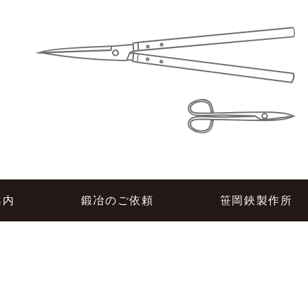
所
案内
鍛冶のご依頼
笹岡鋏製作所