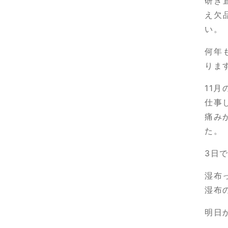
研ぎ
え欠
い。
何年
りま
11
仕事
痛み
た。
3日
湿布
湿布
明日