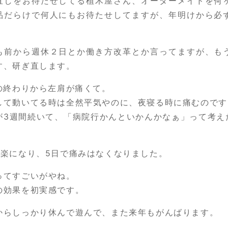
直しをお待たせしてる植木屋さん、オーダーメイドを何
品だらけで何人にもお待たせしてますが、年明けから必
も前から週休２日とか働き方改革とか言ってますが、も
す、研ぎ直します。
月の終わりから左肩が痛くて。
して動いてる時は全然平気やのに、夜寝る時に痛むのです
が3週間続いて、「病院行かんといかんかなぁ」って考え
で楽になり、5日で痛みはなくなりました。
ってすごいがやね。
の効果を初実感です。
からしっかり休んで遊んで、また来年もがんばります。