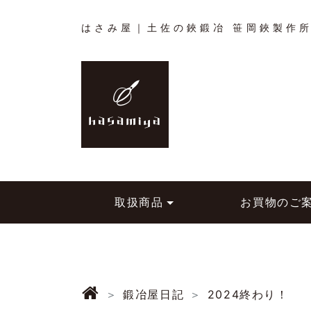
はさみ屋｜土佐の鋏鍛冶 笹岡鋏製作
取扱商品
お買物のご
鍛冶屋日記
2024終わり！