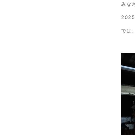
みな
20
では