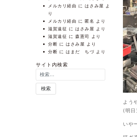
メルカリ経由
に
はさみ屋
よ
り
メルカリ経由
に
匿名
より
滋賀遠征
に
はさみ屋
より
滋賀遠征
に
森憲司
より
分断
に
はさみ屋
より
分断
に
はまだ ちづ
より
サイト内検索
よう
(明
いや