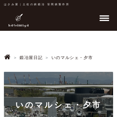
はさみ屋｜土佐の鋏鍛冶 笹岡鋏製作所
鍛冶屋日記
いのマルシェ・夕市
いのマルシェ・夕市