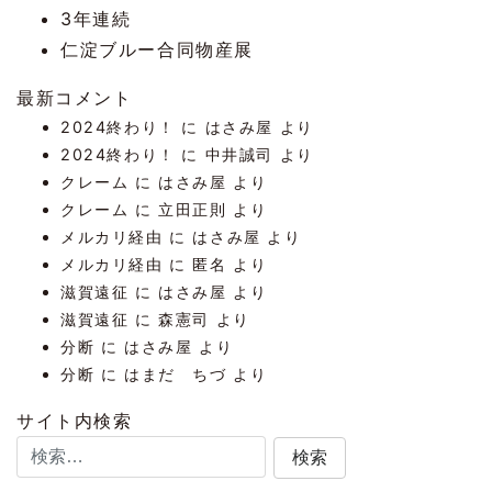
3年連続
仁淀ブルー合同物産展
最新コメント
2024終わり！
に
はさみ屋
より
2024終わり！
に
中井誠司
より
クレーム
に
はさみ屋
より
クレーム
に
立田正則
より
メルカリ経由
に
はさみ屋
より
メルカリ経由
に
匿名
より
滋賀遠征
に
はさみ屋
より
滋賀遠征
に
森憲司
より
分断
に
はさみ屋
より
分断
に
はまだ ちづ
より
サイト内検索