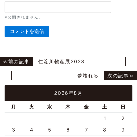
※公開されません。
仁淀川物産展2023
夢壊れる
2026年8月
月
火
水
木
金
土
日
1
2
3
4
5
6
7
8
9