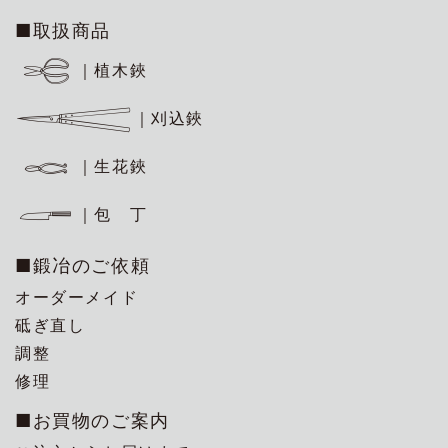
■取扱商品
｜植木鋏
｜刈込鋏
｜生花鋏
｜包 丁
■鍛冶のご依頼
オーダーメイド
砥ぎ直し
調整
修理
■お買物のご案内