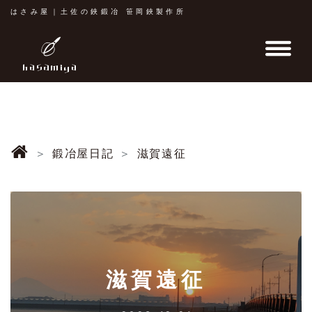
はさみ屋｜土佐の鋏鍛冶 笹岡鋏製作所
鍛冶屋日記
滋賀遠征
滋賀遠征