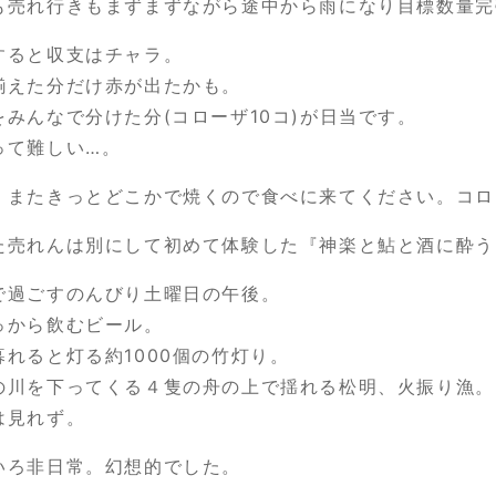
も売れ行きもまずまずながら途中から雨になり目標数量完
すると収支はチャラ。
揃えた分だけ赤が出たかも。
をみんなで分けた分(コローザ10コ)が日当です。
って難しい…。
、またきっとどこかで焼くので食べに来てください。コロ
た売れんは別にして初めて体験した『神楽と鮎と酒に酔う
で過ごすのんびり土曜日の午後。
っから飲むビール。
暮れると灯る約1000個の竹灯り。
の川を下ってくる４隻の舟の上で揺れる松明、火振り漁。
は見れず。
いろ非日常。幻想的でした。