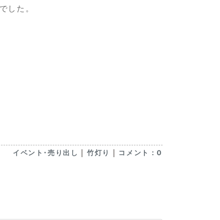
でした。
｜
｜
イベント･売り出し
竹灯り
コメント：0