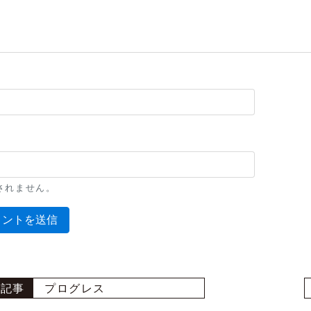
l
されません。
プログレス