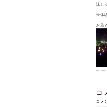
涼し
未体
お薦
コ
コメ