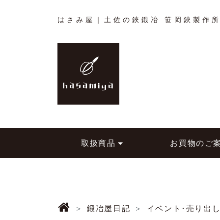
はさみ屋｜土佐の鋏鍛冶 笹岡鋏製作
取扱商品
お買物のご
鍛冶屋日記
イベント･売り出