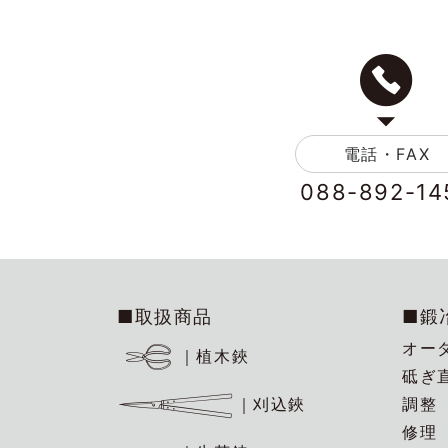
電話・FAX
088-892-14
■取扱商品
■鍛
オー
｜植木鋏
砥ぎ
調整
｜刈込鋏
修理