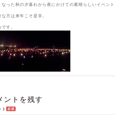
くなった秋の夕暮れから夜にかけての素晴らしいイベント
験な方は来年こそ是非。
めです。
メントを残す
ント
必須