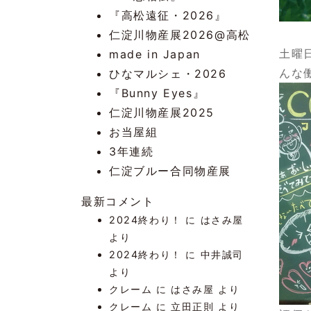
『高松遠征・2026』
仁淀川物産展2026@高松
土曜
made in Japan
んな
ひなマルシェ・2026
『Bunny Eyes』
仁淀川物産展2025
お当屋組
3年連続
仁淀ブルー合同物産展
最新コメント
2024終わり！
に
はさみ屋
より
2024終わり！
に
中井誠司
より
クレーム
に
はさみ屋
より
クレーム
に
立田正則
より