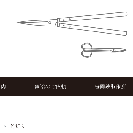
所
案内
鍛冶のご依頼
笹岡鋏製作所
し
竹灯り