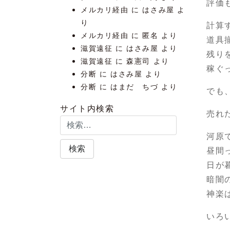
評価
メルカリ経由
に
はさみ屋
よ
り
計算
メルカリ経由
に
匿名
より
道具
滋賀遠征
に
はさみ屋
より
残り
滋賀遠征
に
森憲司
より
稼ぐ
分断
に
はさみ屋
より
分断
に
はまだ ちづ
より
でも
サイト内検索
売れ
河原
昼間
日が
暗闇
神楽
いろ