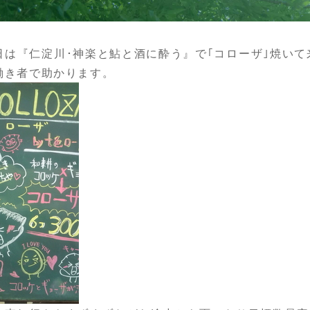
日は『仁淀川･神楽と鮎と酒に酔う』で｢コローザ｣焼い
働き者で助かります。