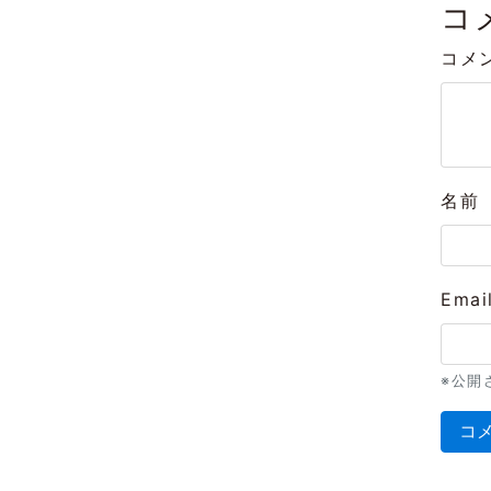
コ
コメ
名前
Emai
※公開