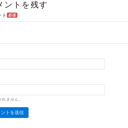
メントを残す
ント
必須
l
されません。