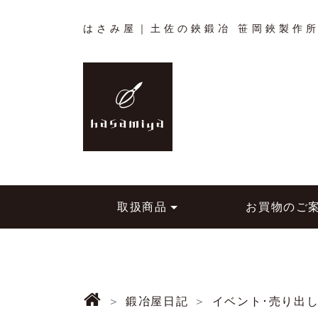
はさみ屋｜土佐の鋏鍛冶 笹岡鋏製作
取扱商品
お買物のご
鍛冶屋日記
イベント･売り出