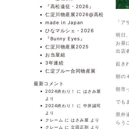
『高松遠征・2026』
仁淀川物産展2026@高松
「ア
made in Japan
ひなマルシェ・2026
明日
『Bunny Eyes』
お昼
仁淀川物産展2025
出店
お当屋組
3年連続
起き
仁淀ブルー合同物産展
朝の
最新コメント
朝市
2024終わり！
に
はさみ屋
より
でも
2024終わり！
に
中井誠司
より
県外
クレーム
に
はさみ屋
より
らう
クレーム
に
立田正則
より