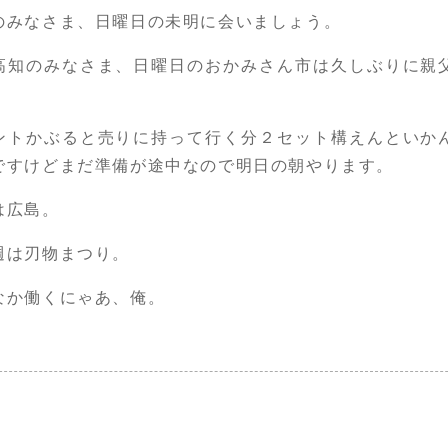
のみなさま、日曜日の未明に会いましょう。
高知のみなさま、日曜日のおかみさん市は久しぶりに親
ントかぶると売りに持って行く分２セット構えんといか
ですけどまだ準備が途中なので明日の朝やります。
は広島。
週は刃物まつり。
なか働くにゃあ、俺。