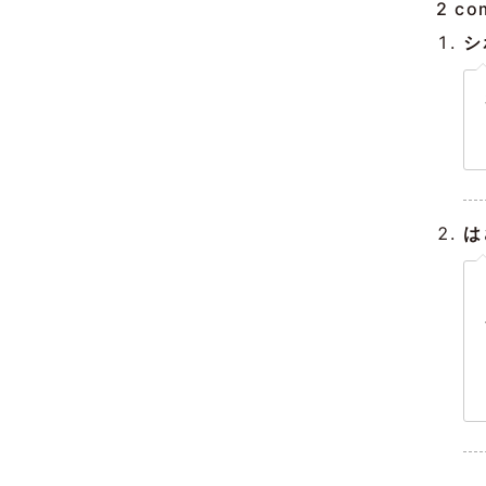
2 co
シ
は