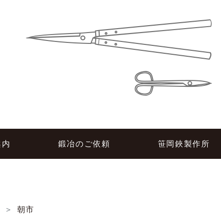
所
案内
鍛冶のご依頼
笹岡鋏製作所
し
朝市