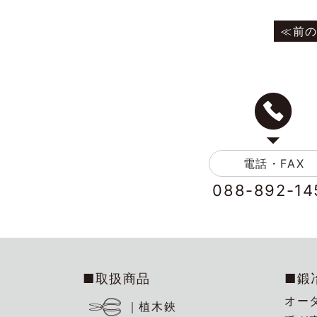
電話・FAX
088-892-14
■取扱商品
■鍛
オー
｜植木鋏