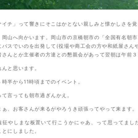
サイチ」って響きにそこはかとない親しみと懐かしさを覚
、岡山へ向かいます。岡山市の京橋朝市の「全国有名朝市
にバスでいのを出発して(役場や商工会の方や和紙屋さん
者さんとか主催者の方達との懇親会があって翌朝は午前３
れんと思います。
４時半から11時頃までのイベント。
って言っても朝市過ぎんかえ。
まぁ、お客さんが来るがやろうき頑張ってやって来ます。
遠征やしまな板置いて行こうかにゃあ、って思ってまし
ことにしました。