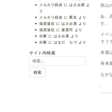
メルカリ経由
に
はさみ屋
よ
岡山
り
あ、
メルカリ経由
に
匿名
より
す。
滋賀遠征
に
はさみ屋
より
滋賀遠征
に
森憲司
より
イベ
分断
に
はさみ屋
より
そう
分断
に
はまだ ちづ
より
来週
サイト内検索
再来
なか
.