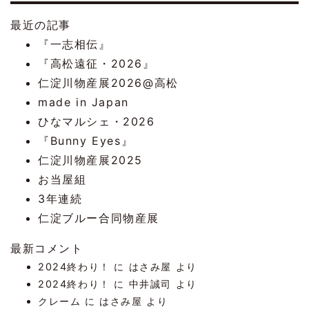
最近の記事
『一志相伝』
『高松遠征・2026』
仁淀川物産展2026@高松
made in Japan
ひなマルシェ・2026
『Bunny Eyes』
仁淀川物産展2025
お当屋組
3年連続
仁淀ブルー合同物産展
最新コメント
2024終わり！
に
はさみ屋
より
2024終わり！
に
中井誠司
より
クレーム
に
はさみ屋
より