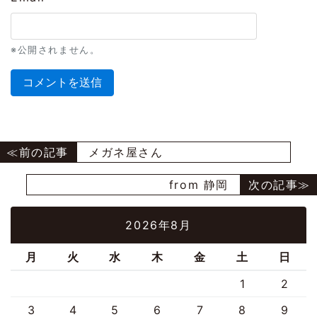
※公開されません。
メガネ屋さん
from 静岡
2026年8月
月
火
水
木
金
土
日
1
2
3
4
5
6
7
8
9