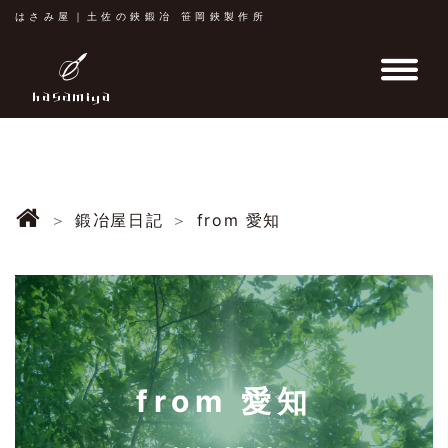
はさみ屋｜土佐の鋏鍛冶 笹岡鋏製作所
鍛冶屋日記
from 愛知
from 愛知