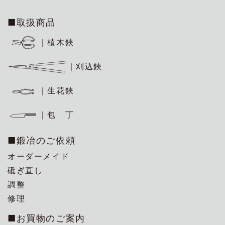
■取扱商品
｜植木鋏
｜刈込鋏
｜生花鋏
｜包 丁
■鍛冶のご依頼
オーダーメイド
砥ぎ直し
調整
修理
■お買物のご案内