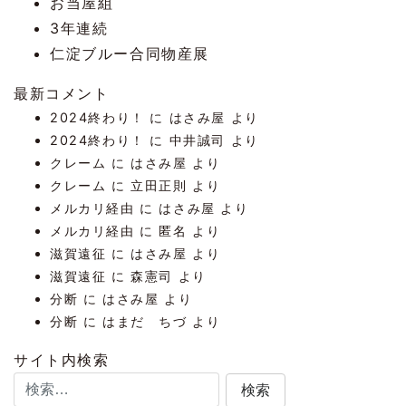
お当屋組
3年連続
仁淀ブルー合同物産展
最新コメント
2024終わり！
に
はさみ屋
より
2024終わり！
に
中井誠司
より
クレーム
に
はさみ屋
より
クレーム
に
立田正則
より
メルカリ経由
に
はさみ屋
より
メルカリ経由
に
匿名
より
滋賀遠征
に
はさみ屋
より
滋賀遠征
に
森憲司
より
分断
に
はさみ屋
より
分断
に
はまだ ちづ
より
サイト内検索