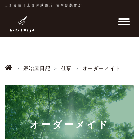
はさみ屋｜土佐の鋏鍛冶 笹岡鋏製作所
鍛冶屋日記
仕事
オーダーメイド
オーダーメイド