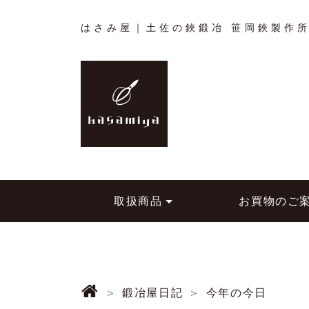
はさみ屋｜土佐の鋏鍛冶 笹岡鋏製作
取扱商品
お買物のご
鍛冶屋日記
今年の今日