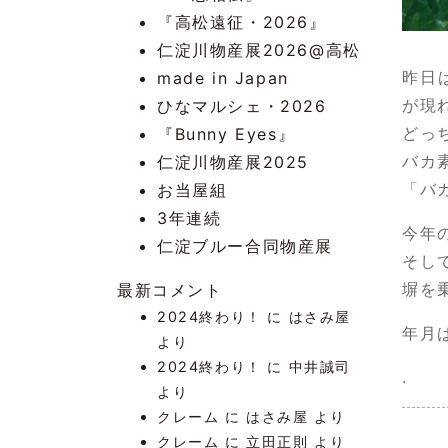
『高松遠征・2026』
仁淀川物産展2026@高松
昨日
made in Japan
が現
ひなマルシェ・2026
どっ
『Bunny Eyes』
バカ
仁淀川物産展2025
「バ
お当屋組
3年連続
今年
仁淀ブルー合同物産展
そし
塀を
最新コメント
2024終わり！
に
はさみ屋
年月
より
2024終わり！
に
中井誠司
.
より
クレーム
に
はさみ屋
より
クレーム
に
立田正則
より