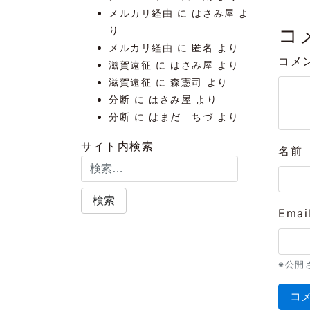
メルカリ経由
に
はさみ屋
よ
コ
り
メルカリ経由
に
匿名
より
コメ
滋賀遠征
に
はさみ屋
より
滋賀遠征
に
森憲司
より
分断
に
はさみ屋
より
分断
に
はまだ ちづ
より
サイト内検索
名前
Emai
※公開