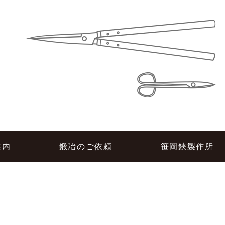
所
案内
鍛冶のご依頼
笹岡鋏製作所