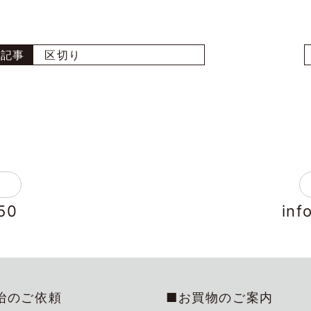
区切り
50
inf
冶のご依頼
■お買物のご案内