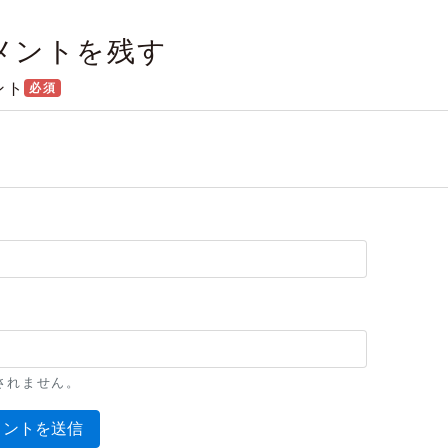
メントを残す
ント
必須
l
されません。