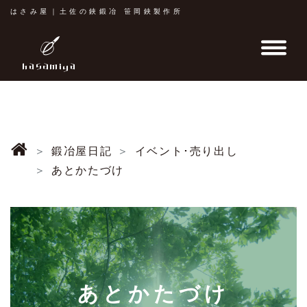
はさみ屋｜土佐の鋏鍛冶 笹岡鋏製作所
鍛冶屋日記
イベント･売り出し
あとかたづけ
あとかたづけ