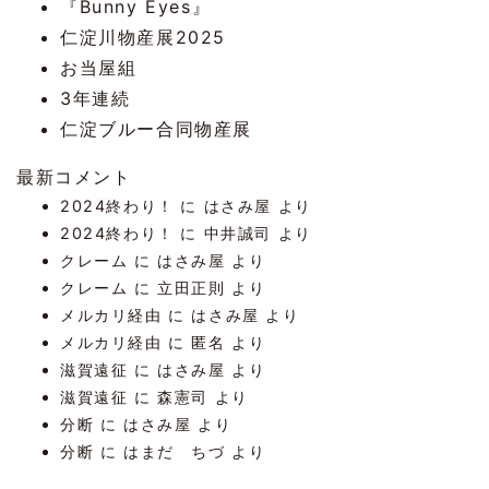
『Bunny Eyes』
仁淀川物産展2025
お当屋組
3年連続
仁淀ブルー合同物産展
最新コメント
2024終わり！
に
はさみ屋
より
2024終わり！
に
中井誠司
より
クレーム
に
はさみ屋
より
クレーム
に
立田正則
より
メルカリ経由
に
はさみ屋
より
メルカリ経由
に
匿名
より
滋賀遠征
に
はさみ屋
より
滋賀遠征
に
森憲司
より
分断
に
はさみ屋
より
分断
に
はまだ ちづ
より