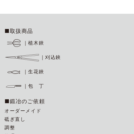
■取扱商品
｜植木鋏
｜刈込鋏
｜生花鋏
｜包 丁
■鍛冶のご依頼
オーダーメイド
砥ぎ直し
調整