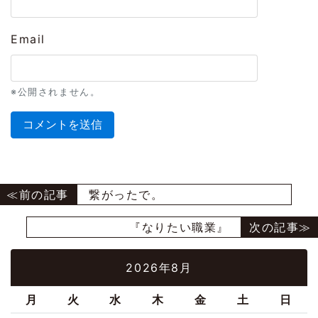
Email
※公開されません。
繋がったで。
『なりたい職業』
2026年8月
月
火
水
木
金
土
日