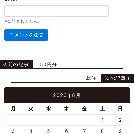
※公開されません。
150円分
就任
2026年8月
月
火
水
木
金
土
日
1
2
3
4
5
6
7
8
9