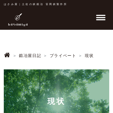
はさみ屋｜土佐の鋏鍛冶 笹岡鋏製作所
鍛冶屋日記
プライベート
現状
現状