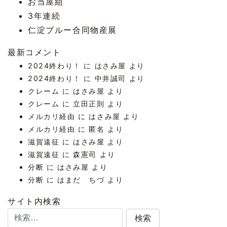
お当屋組
3年連続
仁淀ブルー合同物産展
最新コメント
2024終わり！
に
はさみ屋
より
2024終わり！
に
中井誠司
より
クレーム
に
はさみ屋
より
クレーム
に
立田正則
より
メルカリ経由
に
はさみ屋
より
メルカリ経由
に
匿名
より
滋賀遠征
に
はさみ屋
より
滋賀遠征
に
森憲司
より
分断
に
はさみ屋
より
分断
に
はまだ ちづ
より
サイト内検索