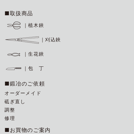
■取扱商品
｜植木鋏
｜刈込鋏
｜生花鋏
｜包 丁
■鍛冶のご依頼
オーダーメイド
砥ぎ直し
調整
修理
■お買物のご案内