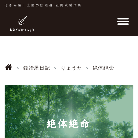
はさみ屋｜土佐の鋏鍛冶 笹岡鋏製作所
鍛冶屋日記
りょうた
絶体絶命
絶体絶命