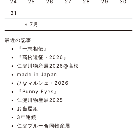
24
25
26
27
28
29
30
31
« 7月
最近の記事
『一志相伝』
『高松遠征・2026』
仁淀川物産展2026@高松
made in Japan
ひなマルシェ・2026
『Bunny Eyes』
仁淀川物産展2025
お当屋組
3年連続
仁淀ブルー合同物産展