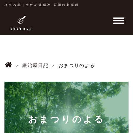
はさみ屋｜土佐の鋏鍛冶 笹岡鋏製作所
鍛冶屋日記
おまつりのよる
おまつりのよる