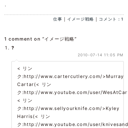
･
｜
｜
仕事
イメージ戦略
コメント：1
1 comment on “
イメージ戦略
”
?
2010-07-14 11:05 PM
< リン
ク:http://www.cartercutlery.com/>Murray
Cartar(< リン
ク:http://www.youtube.com/user/WesAtCar
< リン
ク:http://www.sellyourknife.com/>Kyley
Harris(< リン
ク:http://www.youtube.com/user/knivesan