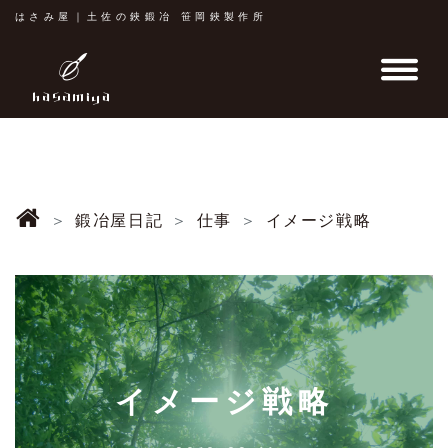
はさみ屋｜土佐の鋏鍛冶 笹岡鋏製作所
鍛冶屋日記
仕事
イメージ戦略
イメージ戦略