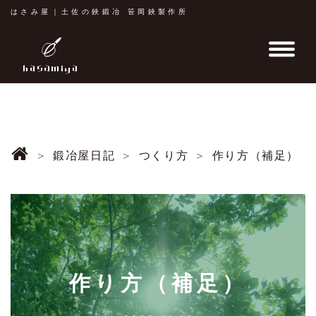
はさみ屋｜土佐の鋏鍛冶 笹岡鋏製作所
鍛冶屋日記
つくり方
作り方（補足）
作り方（補足）