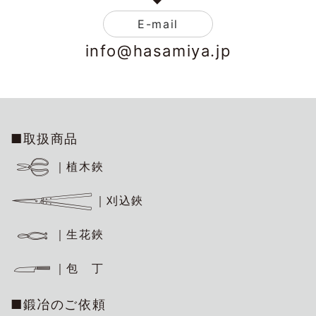
E-mail
info@hasamiya.jp
■取扱商品
｜植木鋏
｜刈込鋏
｜生花鋏
｜包 丁
■鍛冶のご依頼