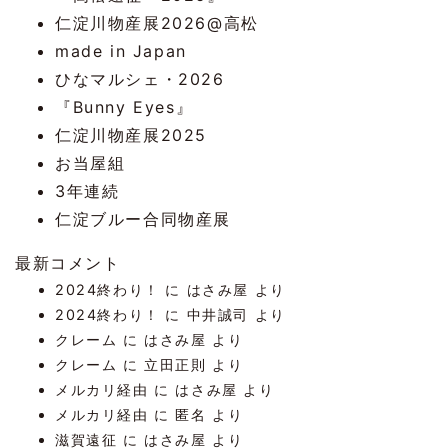
仁淀川物産展2026@高松
made in Japan
ひなマルシェ・2026
『Bunny Eyes』
仁淀川物産展2025
お当屋組
3年連続
仁淀ブルー合同物産展
最新コメント
2024終わり！
に
はさみ屋
より
2024終わり！
に
中井誠司
より
クレーム
に
はさみ屋
より
クレーム
に
立田正則
より
メルカリ経由
に
はさみ屋
より
メルカリ経由
に
匿名
より
滋賀遠征
に
はさみ屋
より