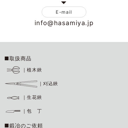
E-mail
info@hasamiya.jp
■取扱商品
｜植木鋏
｜刈込鋏
｜生花鋏
｜包 丁
■鍛冶のご依頼