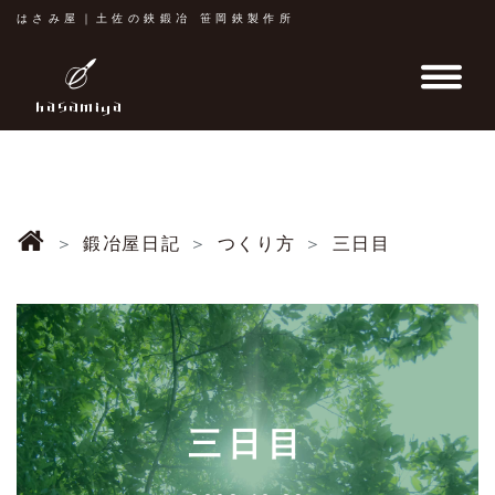
はさみ屋｜土佐の鋏鍛冶 笹岡鋏製作所
鍛冶屋日記
つくり方
三日目
三日目