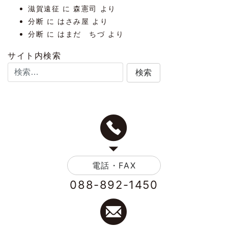
滋賀遠征
に
森憲司
より
分断
に
はさみ屋
より
分断
に
はまだ ちづ
より
サイト内検索
電話・FAX
088-892-1450