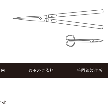
所
案内
鍛冶のご依頼
笹岡鋏製作所
詐称