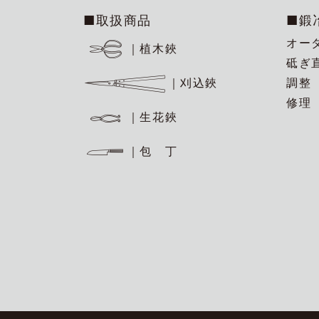
■取扱商品
■鍛
オー
｜植木鋏
砥ぎ
調整
｜刈込鋏
修理
｜生花鋏
｜包 丁