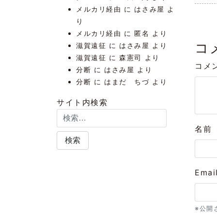
メルカリ経由
に
はさみ屋
よ
り
メルカリ経由
に
匿名
より
コ
滋賀遠征
に
はさみ屋
より
滋賀遠征
に
森憲司
より
コメ
分断
に
はさみ屋
より
分断
に
はまだ ちづ
より
サイト内検索
名前
Emai
※公開