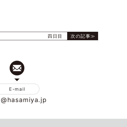
四日目
E-mail
o@hasamiya.jp