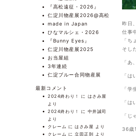
『高松遠征・2026』
仁淀川物産展2026@高松
昨日
made in Japan
仕事
ひなマルシェ・2026
「ち
『Bunny Eyes』
そし
仁淀川物産展2025
お当屋組
「あ
3年連続
仁淀ブルー合同物産展
「は
最新コメント
「学
2024終わり！
に
はさみ屋
「は
より
2024終わり！
に
中井誠司
「じ
より
クレーム
に
はさみ屋
より
36
クレーム
に
立田正則
より