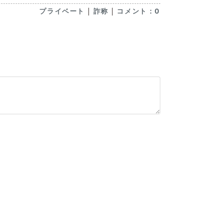
｜
｜
プライベート
詐称
コメント：0