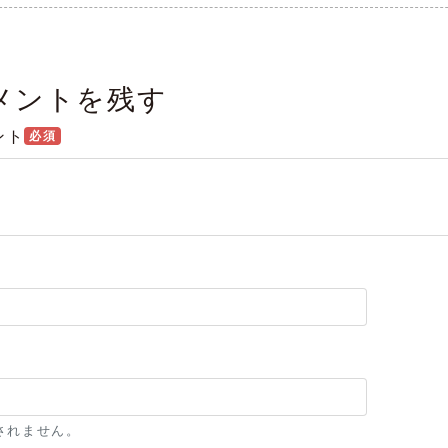
メントを残す
ント
必須
l
されません。