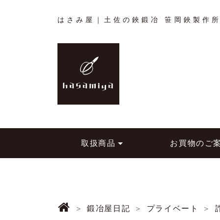
はさみ屋｜土佐の鋏鍛冶 笹岡鋏製作
取扱商品
お買物のご
鍛冶屋日記
プライベート