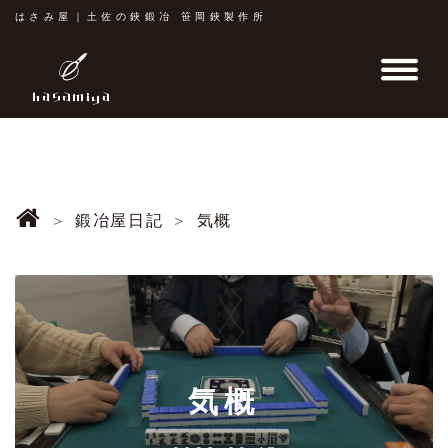
はさみ屋｜土佐の鋏鍛冶 笹岡鋏製作所
鍛冶屋日記
気概
気概