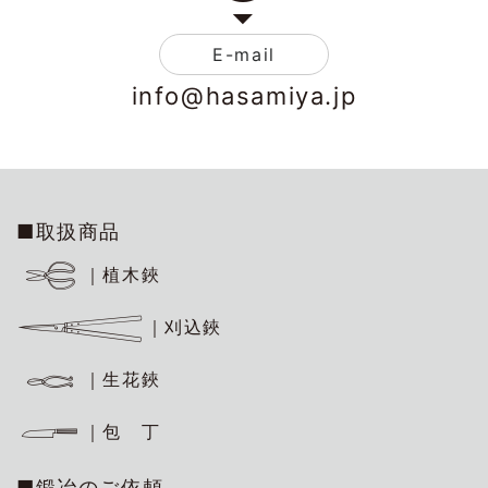
E-mail
info@hasamiya.jp
■取扱商品
｜植木鋏
｜刈込鋏
｜生花鋏
｜包 丁
■鍛冶のご依頼