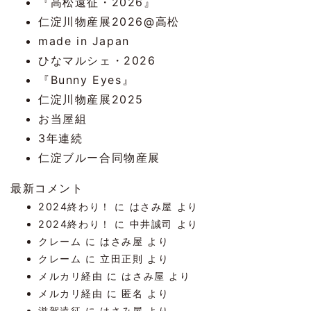
『高松遠征・2026』
仁淀川物産展2026@高松
made in Japan
ひなマルシェ・2026
『Bunny Eyes』
仁淀川物産展2025
お当屋組
3年連続
仁淀ブルー合同物産展
最新コメント
2024終わり！
に
はさみ屋
より
2024終わり！
に
中井誠司
より
クレーム
に
はさみ屋
より
クレーム
に
立田正則
より
メルカリ経由
に
はさみ屋
より
メルカリ経由
に
匿名
より
滋賀遠征
に
はさみ屋
より