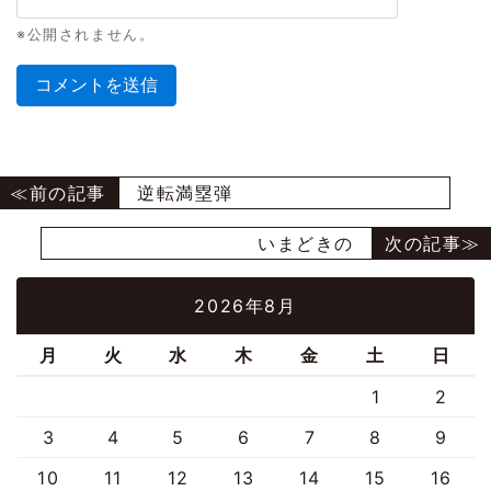
※公開されません。
逆転満塁弾
いまどきの
2026年8月
月
火
水
木
金
土
日
1
2
3
4
5
6
7
8
9
10
11
12
13
14
15
16