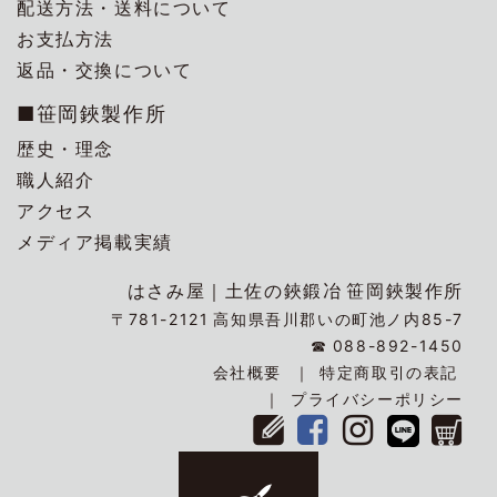
配送方法・送料について
お支払方法
返品・交換について
■笹岡鋏製作所
歴史・理念
職人紹介
アクセス
メディア掲載実績
はさみ屋｜
土佐の鋏鍛冶
笹岡鋏製作所
〒781-2121
高知県吾川郡いの町池ノ内85-7
☎
088-892-1450
会社概要
特定商取引の表記
プライバシーポリシー