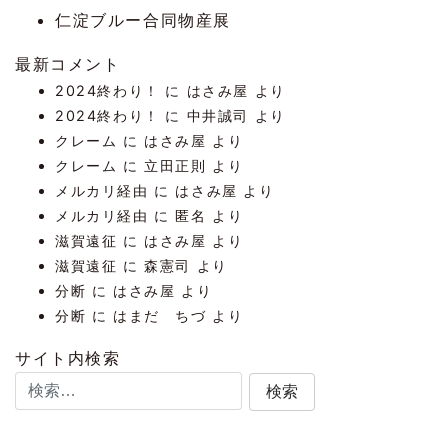
仁淀ブルー合同物産展
最新コメント
2024終わり！
に
はさみ屋
より
2024終わり！
に
中井誠司
より
クレーム
に
はさみ屋
より
クレーム
に
立田正則
より
メルカリ経由
に
はさみ屋
より
メルカリ経由
に
匿名
より
滋賀遠征
に
はさみ屋
より
滋賀遠征
に
森憲司
より
分断
に
はさみ屋
より
分断
に
はまだ ちづ
より
サイト内検索