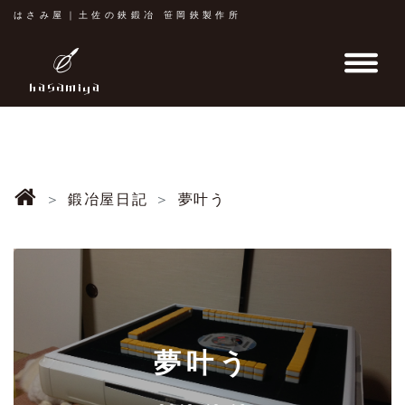
はさみ屋｜土佐の鋏鍛冶 笹岡鋏製作所
鍛冶屋日記
夢叶う
夢叶う