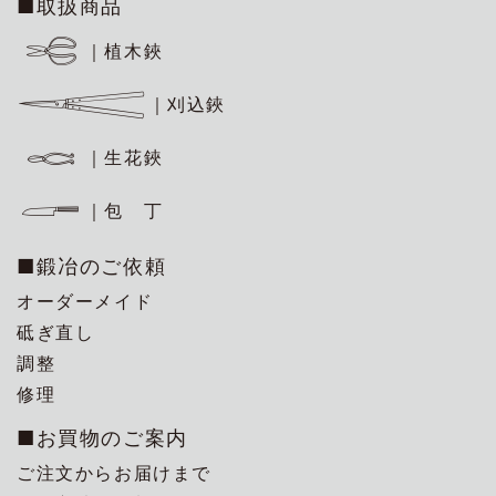
■取扱商品
｜植木鋏
｜刈込鋏
｜生花鋏
｜包 丁
■鍛冶のご依頼
オーダーメイド
砥ぎ直し
調整
修理
■お買物のご案内
ご注文からお届けまで