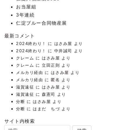
お当屋組
3年連続
仁淀ブルー合同物産展
最新コメント
2024終わり！
に
はさみ屋
より
2024終わり！
に
中井誠司
より
クレーム
に
はさみ屋
より
クレーム
に
立田正則
より
メルカリ経由
に
はさみ屋
より
メルカリ経由
に
匿名
より
滋賀遠征
に
はさみ屋
より
滋賀遠征
に
森憲司
より
分断
に
はさみ屋
より
分断
に
はまだ ちづ
より
サイト内検索