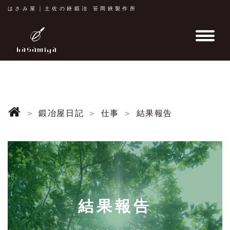
はさみ屋｜土佐の鋏鍛冶 笹岡鋏製作所
鍛冶屋日記
仕事
結果報告
結果報告