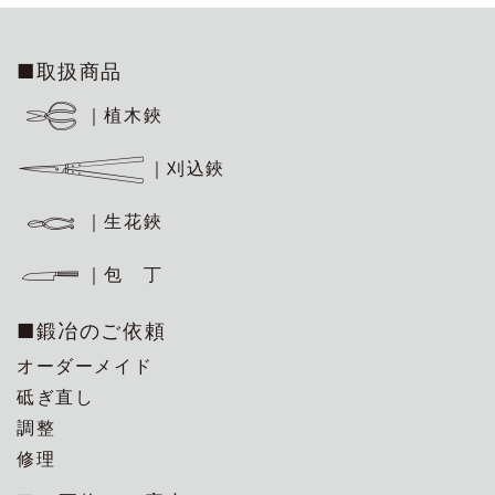
■取扱商品
｜植木鋏
｜刈込鋏
｜生花鋏
｜包 丁
■鍛冶のご依頼
オーダーメイド
砥ぎ直し
調整
修理