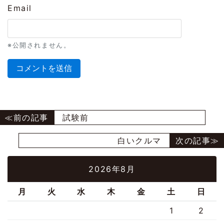
Email
※公開されません。
試験前
白いクルマ
2026年8月
月
火
水
木
金
土
日
1
2