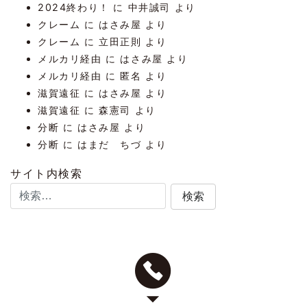
2024終わり！
に
中井誠司
より
クレーム
に
はさみ屋
より
クレーム
に
立田正則
より
メルカリ経由
に
はさみ屋
より
メルカリ経由
に
匿名
より
滋賀遠征
に
はさみ屋
より
滋賀遠征
に
森憲司
より
分断
に
はさみ屋
より
分断
に
はまだ ちづ
より
サイト内検索