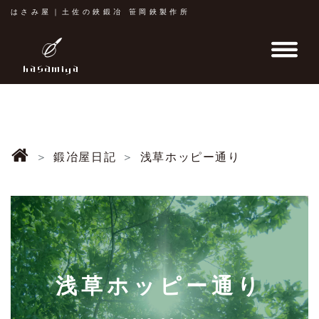
はさみ屋｜土佐の鋏鍛冶 笹岡鋏製作所
鍛冶屋日記
浅草ホッピー通り
浅草ホッピー通り