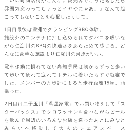
「いの町商店街がこんなに観光客でごった返したら
雰囲気変わってちょっとイヤやにゃあ。」なんて起
こってもないことを心配したりして。
1日目最後は豊洲でグランピングBBQ体験。
施設外のコンテナに押し込められてタバコを吸いな
がら仁淀川のBBQの快適さをあらためて感じる。ど
んなに豪華な施設より仁淀川の河原がいい。
電車移動に慣れてない高知県民は朝からずっと歩い
て歩いて疲れて疲れてホテルに着いたらすぐ就寝で
した。メンバーの万歩計によると歩行距離15㎞。頑
張った。
2日目は二子玉川『蔦屋家電』でお買い物をして『ス
ターバックス』でクロワッサンを食べながらビール
を飲んで周辺のいろんなお店を巡ったあとにみなと
みらいへ移動して大人のシェアスペース