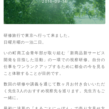
2016-09-14
研修旅行で東京へ行って来ました。
日曜月曜の一泊二日。
いの町商工会青年部が取り組む「新商品新サービス
開発を目指した活動」の一環での視察研修。自分の
仕事をワンランクアップするために都会の今を見る
こと体験することが目的です。
数回の研修や講義を通じて数ヶ月お付き合いいただ
く先生3人のおすすめ視察先を巡ります。先生方もご
一緒に。
最初に浅草の『まるごとにっぽん』で売り方見せ方