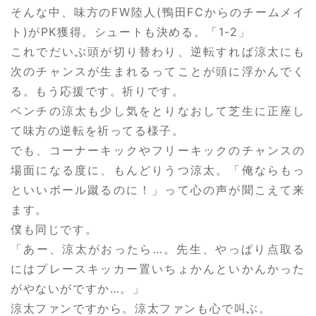
そんな中、味方のFW陸人(鴨田FCからのチームメイ
ト)がPK獲得。シュートも決める。「1-2」
これでだいぶ頭が切り替わり、逆転すれば涼太にも
次のチャンスが生まれるってことが頭に浮かんでく
る。もう応援です。祈りです。
ベンチの涼太も少し気をとりなおして芝生に正座し
て味方の逆転を祈ってる様子。
でも、コーナーキックやフリーキックのチャンスの
場面になる度に、もんどりうつ涼太。「俺ならもっ
といいボール蹴るのに！」って心の声が聞こえて来
ます。
僕も同じです。
「あー、涼太がおったら…。先生、やっぱり点取る
にはプレースキッカー置いちょかんといかんかった
がやないがですか…。」
涼太ファンですから。涼太ファンも心で叫ぶ。