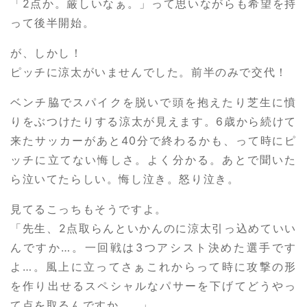
「2点か。厳しいなぁ。」って思いながらも希望を持
って後半開始。
が、しかし！
ピッチに涼太がいませんでした。前半のみで交代！
ベンチ脇でスパイクを脱いで頭を抱えたり芝生に憤
りをぶつけたりする涼太が見えます。6歳から続けて
来たサッカーがあと40分で終わるかも、って時にピ
ッチに立てない悔しさ。よく分かる。あとで聞いた
ら泣いてたらしい。悔し泣き。怒り泣き。
見てるこっちもそうですよ。
「先生、2点取らんといかんのに涼太引っ込めていい
んですか…。一回戦は3つアシスト決めた選手です
よ…。風上に立ってさぁこれからって時に攻撃の形
を作り出せるスペシャルなパサーを下げてどうやっ
て点を取るんですか…。」