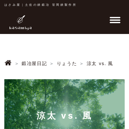
はさみ屋｜土佐の鋏鍛冶 笹岡鋏製作所
鍛冶屋日記
りょうた
涼太 vs. 風
涼太 vs. 風