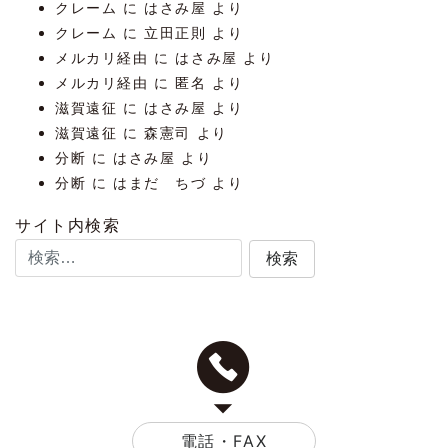
クレーム
に
はさみ屋
より
クレーム
に
立田正則
より
メルカリ経由
に
はさみ屋
より
メルカリ経由
に
匿名
より
滋賀遠征
に
はさみ屋
より
滋賀遠征
に
森憲司
より
分断
に
はさみ屋
より
分断
に
はまだ ちづ
より
サイト内検索
電話・FAX