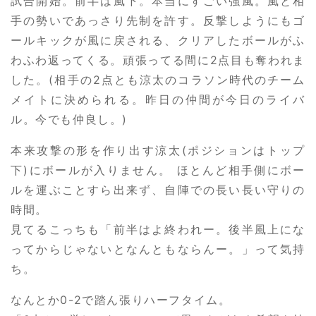
試合開始。前半は風下。本当にすごい強風。風と相
手の勢いであっさり先制を許す。反撃しようにもゴ
ールキックが風に戻される、クリアしたボールがふ
わふわ返ってくる。頑張ってる間に2点目も奪われま
した。(相手の2点とも涼太のコラソン時代のチーム
メイトに決められる。昨日の仲間が今日のライバ
ル。今でも仲良し。)
本来攻撃の形を作り出す涼太(ポジションはトップ
下)にボールが入りません。 ほとんど相手側にボー
ルを運ぶことすら出来ず、自陣での長い長い守りの
時間。
見てるこっちも「前半はよ終われー。後半風上にな
ってからじゃないとなんともならんー。」って気持
ち。
なんとか0-2で踏ん張りハーフタイム。