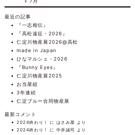
« 7月
最近の記事
『一志相伝』
『高松遠征・2026』
仁淀川物産展2026@高松
made in Japan
ひなマルシェ・2026
『Bunny Eyes』
仁淀川物産展2025
お当屋組
3年連続
仁淀ブルー合同物産展
最新コメント
2024終わり！
に
はさみ屋
より
2024終わり！
に
中井誠司
より