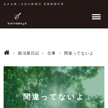
はさみ屋｜土佐の鋏鍛冶 笹岡鋏製作所
鍛冶屋日記
仕事
間違ってないよ
間違ってないよ