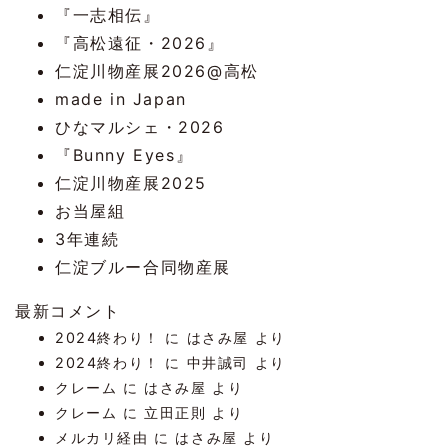
『一志相伝』
『高松遠征・2026』
仁淀川物産展2026@高松
made in Japan
ひなマルシェ・2026
『Bunny Eyes』
仁淀川物産展2025
お当屋組
3年連続
仁淀ブルー合同物産展
最新コメント
2024終わり！
に
はさみ屋
より
2024終わり！
に
中井誠司
より
クレーム
に
はさみ屋
より
クレーム
に
立田正則
より
メルカリ経由
に
はさみ屋
より