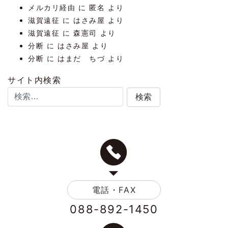
メルカリ経由
に
匿名
より
滋賀遠征
に
はさみ屋
より
滋賀遠征
に
森憲司
より
分断
に
はさみ屋
より
分断
に
はまだ ちづ
より
サイト内検索
電話・FAX
088-892-1450