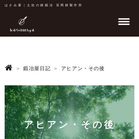
はさみ屋｜土佐の鋏鍛冶 笹岡鋏製作所
鍛冶屋日記
アヒアン・その後
アヒアン・その後