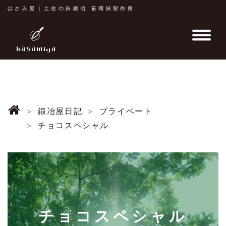
はさみ屋｜土佐の鋏鍛冶 笹岡鋏製作所
鍛冶屋日記
プライベート
チョコスペシャル
チョコスペシャル