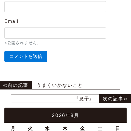
Email
※公開されません。
うまくいかないこと
『息子』
2026年8月
月
火
水
木
金
土
日