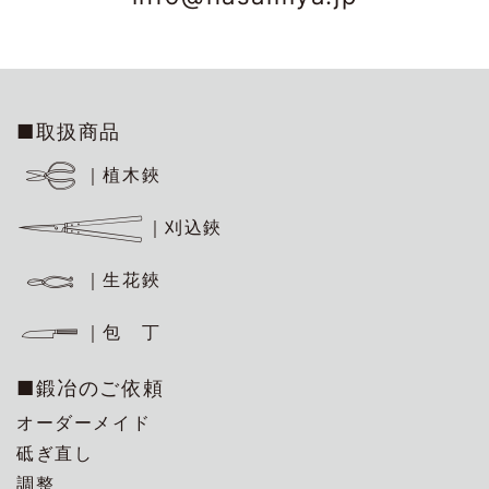
■取扱商品
｜植木鋏
｜刈込鋏
｜生花鋏
｜包 丁
■鍛冶のご依頼
オーダーメイド
砥ぎ直し
調整