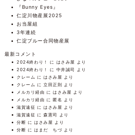
『Bunny Eyes』
仁淀川物産展2025
お当屋組
3年連続
仁淀ブルー合同物産展
最新コメント
2024終わり！
に
はさみ屋
より
2024終わり！
に
中井誠司
より
クレーム
に
はさみ屋
より
クレーム
に
立田正則
より
メルカリ経由
に
はさみ屋
より
メルカリ経由
に
匿名
より
滋賀遠征
に
はさみ屋
より
滋賀遠征
に
森憲司
より
分断
に
はさみ屋
より
分断
に
はまだ ちづ
より