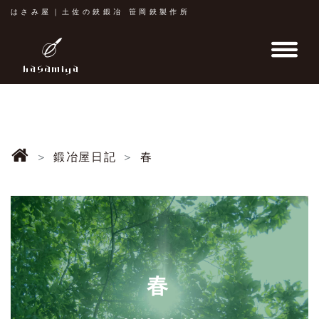
はさみ屋｜土佐の鋏鍛冶 笹岡鋏製作所
鍛冶屋日記
春
春