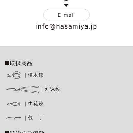
E-mail
info@hasamiya.jp
■取扱商品
｜植木鋏
｜刈込鋏
｜生花鋏
｜包 丁
■鍛冶のご依頼