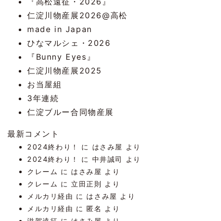
『高松遠征・2026』
仁淀川物産展2026@高松
made in Japan
ひなマルシェ・2026
『Bunny Eyes』
仁淀川物産展2025
お当屋組
3年連続
仁淀ブルー合同物産展
最新コメント
2024終わり！
に
はさみ屋
より
2024終わり！
に
中井誠司
より
クレーム
に
はさみ屋
より
クレーム
に
立田正則
より
メルカリ経由
に
はさみ屋
より
メルカリ経由
に
匿名
より
滋賀遠征
に
はさみ屋
より