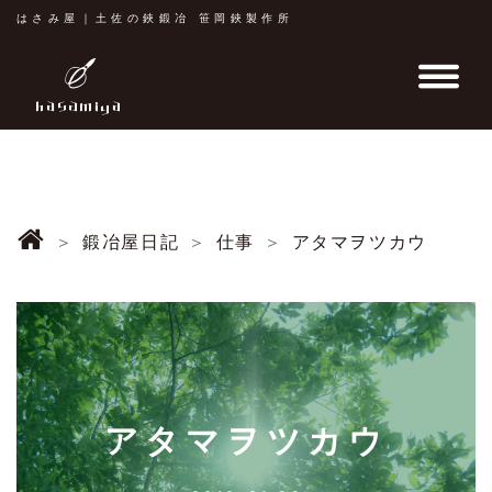
はさみ屋｜土佐の鋏鍛冶 笹岡鋏製作所
鍛冶屋日記
仕事
アタマヲツカウ
アタマヲツカウ