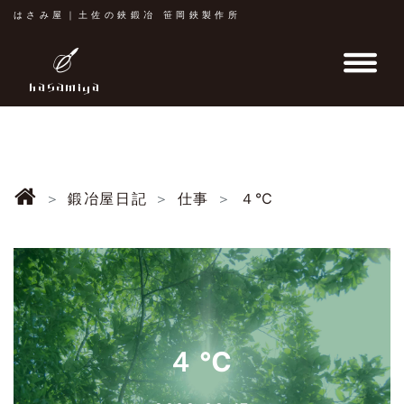
はさみ屋｜土佐の鋏鍛冶 笹岡鋏製作所
鍛冶屋日記
仕事
４℃
４℃