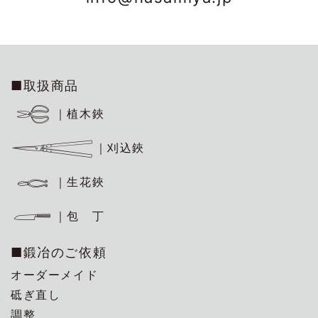
■取扱商品
｜植木鋏
｜刈込鋏
｜生花鋏
｜包 丁
■鍛冶のご依頼
オーダーメイド
砥ぎ直し
調整