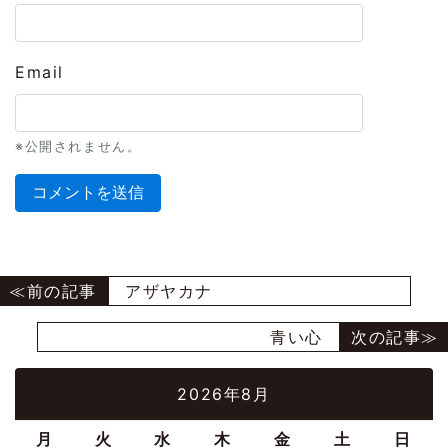
Email
※公開されません。
アザヤカナ
青い心
2026年8月
月
火
水
木
金
土
日