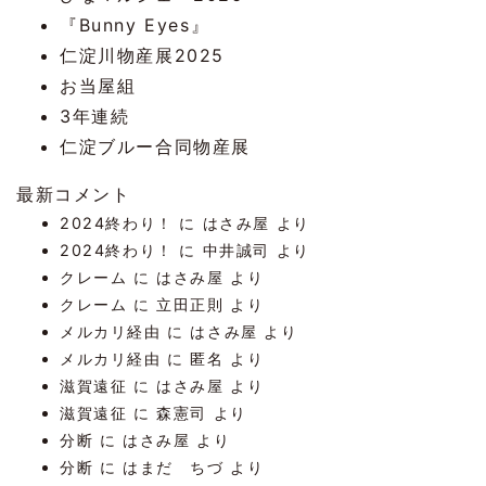
『Bunny Eyes』
仁淀川物産展2025
お当屋組
3年連続
仁淀ブルー合同物産展
最新コメント
2024終わり！
に
はさみ屋
より
2024終わり！
に
中井誠司
より
クレーム
に
はさみ屋
より
クレーム
に
立田正則
より
メルカリ経由
に
はさみ屋
より
メルカリ経由
に
匿名
より
滋賀遠征
に
はさみ屋
より
滋賀遠征
に
森憲司
より
分断
に
はさみ屋
より
分断
に
はまだ ちづ
より