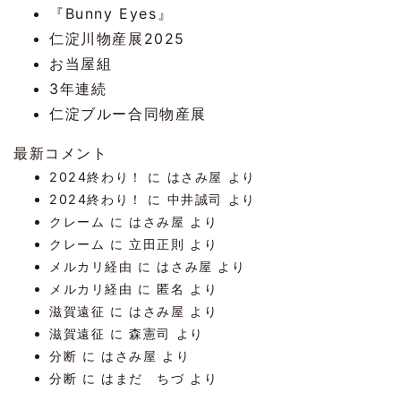
『Bunny Eyes』
仁淀川物産展2025
お当屋組
3年連続
仁淀ブルー合同物産展
最新コメント
2024終わり！
に
はさみ屋
より
2024終わり！
に
中井誠司
より
クレーム
に
はさみ屋
より
クレーム
に
立田正則
より
メルカリ経由
に
はさみ屋
より
メルカリ経由
に
匿名
より
滋賀遠征
に
はさみ屋
より
滋賀遠征
に
森憲司
より
分断
に
はさみ屋
より
分断
に
はまだ ちづ
より