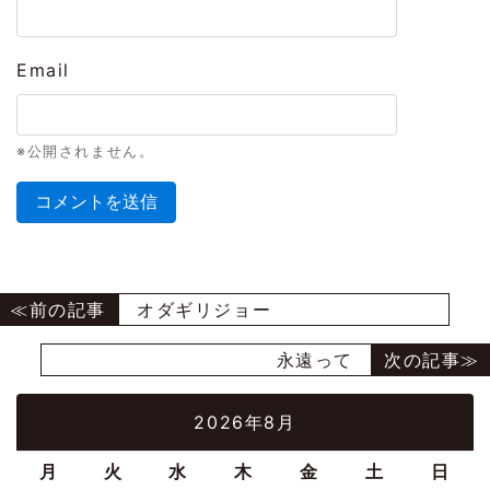
Email
※公開されません。
オダギリジョー
永遠って
2026年8月
月
火
水
木
金
土
日