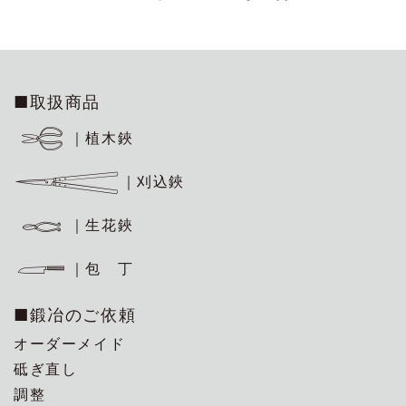
■取扱商品
｜植木鋏
｜刈込鋏
｜生花鋏
｜包 丁
■鍛冶のご依頼
オーダーメイド
砥ぎ直し
調整