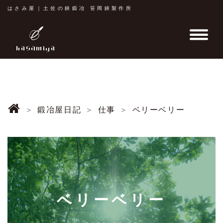
はさみ屋｜土佐の鋏鍛冶 笹岡鋏製作所
鍛冶屋日記
仕事
ベリーベリー
ベリーベリー