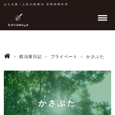
はさみ屋｜土佐の鋏鍛冶 笹岡鋏製作所
鍛冶屋日記
プライベート
かさぶた
かさぶた