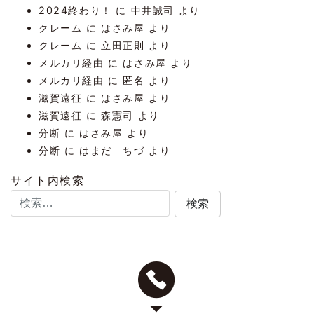
2024終わり！
に
中井誠司
より
クレーム
に
はさみ屋
より
クレーム
に
立田正則
より
メルカリ経由
に
はさみ屋
より
メルカリ経由
に
匿名
より
滋賀遠征
に
はさみ屋
より
滋賀遠征
に
森憲司
より
分断
に
はさみ屋
より
分断
に
はまだ ちづ
より
サイト内検索