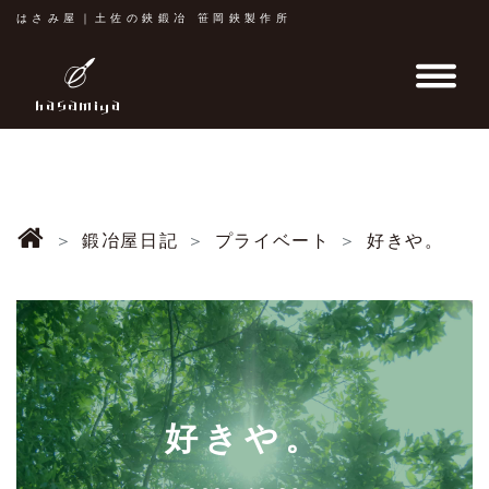
はさみ屋｜土佐の鋏鍛冶 笹岡鋏製作所
鍛冶屋日記
プライベート
好きや。
好きや。