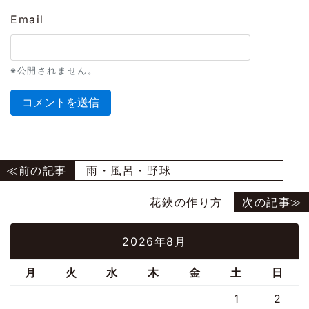
Email
※公開されません。
雨・風呂・野球
花鋏の作り方
2026年8月
月
火
水
木
金
土
日
1
2