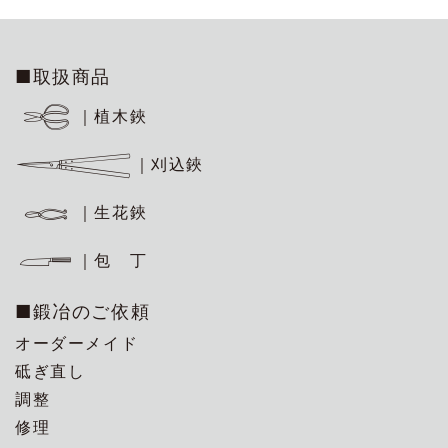
■取扱商品
｜植木鋏
｜刈込鋏
｜生花鋏
｜包 丁
■鍛冶のご依頼
オーダーメイド
砥ぎ直し
調整
修理