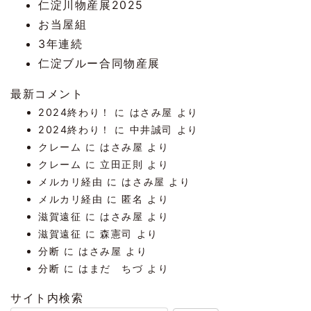
仁淀川物産展2025
お当屋組
3年連続
仁淀ブルー合同物産展
最新コメント
2024終わり！
に
はさみ屋
より
2024終わり！
に
中井誠司
より
クレーム
に
はさみ屋
より
クレーム
に
立田正則
より
メルカリ経由
に
はさみ屋
より
メルカリ経由
に
匿名
より
滋賀遠征
に
はさみ屋
より
滋賀遠征
に
森憲司
より
分断
に
はさみ屋
より
分断
に
はまだ ちづ
より
サイト内検索