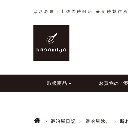
はさみ屋｜土佐の鋏鍛冶 笹岡鋏製作
取扱商品
お買物のご
鍛冶屋日記
鍛冶屋嫁。
断