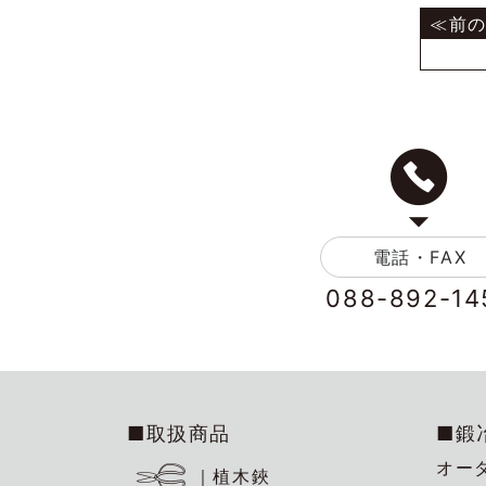
電話・FAX
088-892-14
■取扱商品
■鍛
オー
｜植木鋏