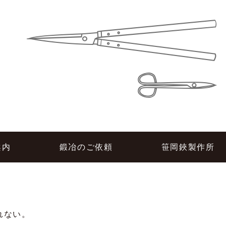
所
案内
鍛冶のご依頼
笹岡鋏製作所
れない。