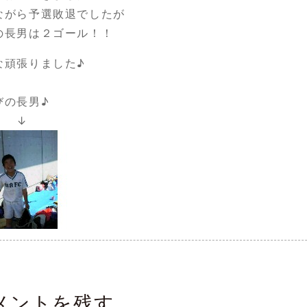
ながら予選敗退でしたが
の長男は２ゴール！！
な頑張りました♪
の長男♪
↓
メントを残す