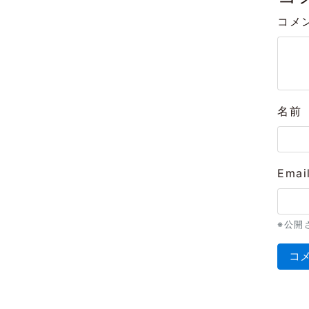
コメ
名前
Emai
※公開