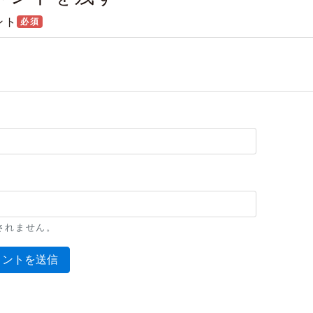
ント
必須
l
されません。