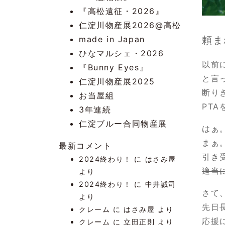
『高松遠征・2026』
仁淀川物産展2026@高松
made in Japan
頼ま
ひなマルシェ・2026
以前
『Bunny Eyes』
と言
仁淀川物産展2025
断り
お当屋組
PT
3年連続
仁淀ブルー合同物産展
はぁ
まぁ
最新コメント
引き
2024終わり！
に
はさみ屋
適当
より
2024終わり！
に
中井誠司
さて
より
先日
クレーム
に
はさみ屋
より
応援
クレーム
に
立田正則
より