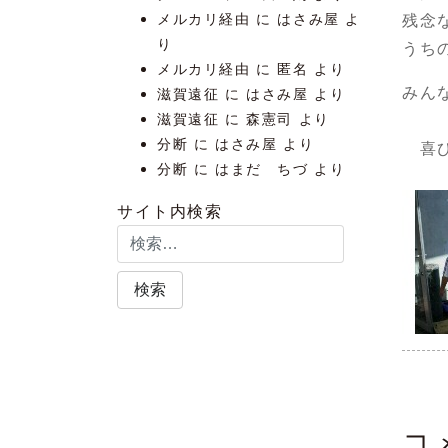
メルカリ経由
に
はさみ屋
よ
残念
り
うち
メルカリ経由
に
匿名
より
みん
滋賀遠征
に
はさみ屋
より
滋賀遠征
に
森憲司
より
分断
に
はさみ屋
より
喜び
分断
に
はまだ ちづ
より
サイト内検索
コ