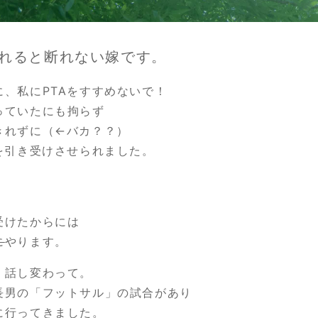
れると断れない嫁です。
に、私にPTAをすすめないで！
っていたにも拘らず
きれずに（←バカ？？）
Aを引き受けさせられました。
。
。
受けたからには
に
やります。
、話し変わって。
長男の「フットサル」の試合があり
に行ってきました。