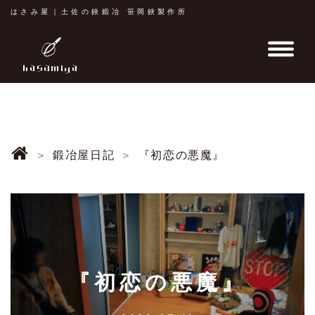
はさみ屋｜土佐の鋏鍛冶 笹岡鋏製作所
鍛冶屋日記
『初恋の悪魔』
『初恋の悪魔』