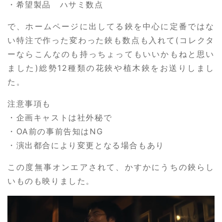
・希望製品 ハサミ数点
で、ホームページに出してる鋏を中心に定番ではな
い特注で作った変わった鋏も数点も入れて(コレクタ
ーならこんなのも持っちょってもいいかもねと思い
ました)総勢12種類の花鋏や植木鋏をお送りしまし
た。
注意事項も
・企画キャストは社外秘で
・OA前の事前告知はNG
・演出都合により変更となる場合もあり
この度無事オンエアされて、かすかにうちの鋏らし
いものも映りました。