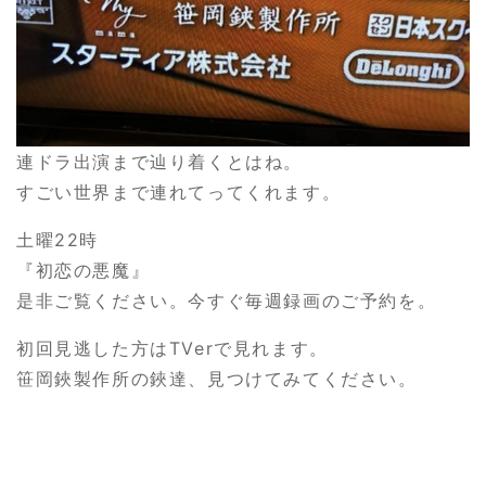
連ドラ出演まで辿り着くとはね。
すごい世界まで連れてってくれます。
土曜22時
『初恋の悪魔』
是非ご覧ください。今すぐ毎週録画のご予約を。
初回見逃した方はTVerで見れます。
笹岡鋏製作所の鋏達、見つけてみてください。