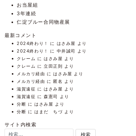
お当屋組
3年連続
仁淀ブルー合同物産展
最新コメント
2024終わり！
に
はさみ屋
より
2024終わり！
に
中井誠司
より
クレーム
に
はさみ屋
より
クレーム
に
立田正則
より
メルカリ経由
に
はさみ屋
より
メルカリ経由
に
匿名
より
滋賀遠征
に
はさみ屋
より
滋賀遠征
に
森憲司
より
分断
に
はさみ屋
より
分断
に
はまだ ちづ
より
サイト内検索