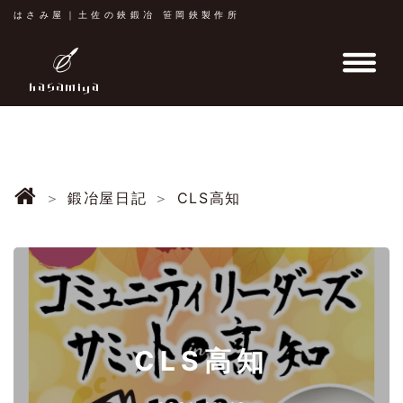
はさみ屋｜土佐の鋏鍛冶 笹岡鋏製作所
鍛冶屋日記
CLS高知
CLS高知