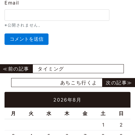
Email
※公開されません。
タイミング
あちこち行くよ
2026年8月
月
火
水
木
金
土
日
1
2