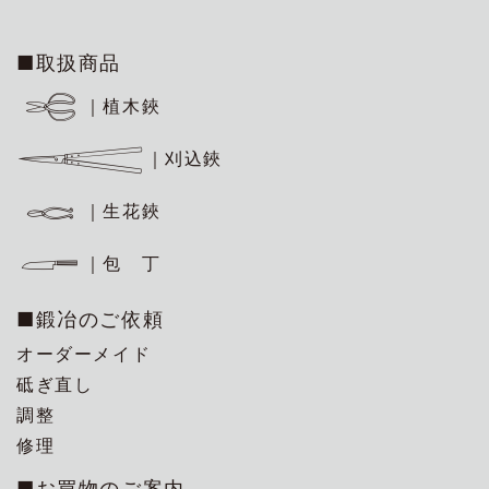
■取扱商品
｜植木鋏
｜刈込鋏
｜生花鋏
｜包 丁
■鍛冶のご依頼
オーダーメイド
砥ぎ直し
調整
修理
■お買物のご案内