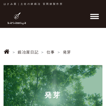
はさみ屋｜土佐の鋏鍛冶 笹岡鋏製作所
鍛冶屋日記
仕事
発芽
発芽