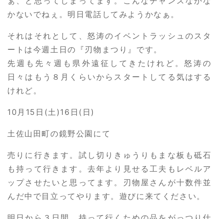
ぁ、と思ってしまってます。こんなチャンスなかな
かないでねぇ。明日電話してみようかなぁ。
それはそれとして、怒涛のイベントラッシュのスタ
ートは今週土日の『刃物まつり』です。
先週も先々週も県外遠征してきたけれど。怒涛の
日々はもう８月くらいからスタートしてる気はする
けれど。
10月15日(土)16日(日)
土佐山田町の鏡野公園にて
売りに行きます。試し切りきゅうりもまな板も砥石
も持って行きます。去年より見せる工夫もレベルア
ップさせたいと思ってます。刃物屋さんが十数件並
んだ中で目立ってやります。遊びに来てください。
明日から３日間、持って行くための品をがっつり仕