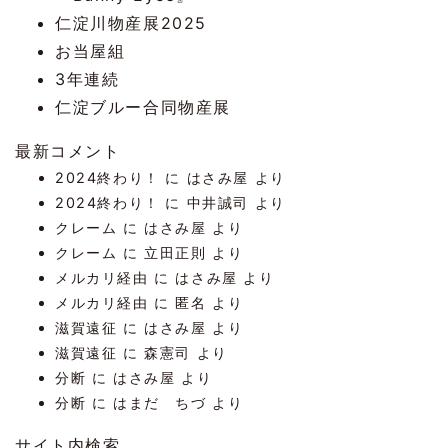
仁淀川物産展2025
お当屋組
3年連続
仁淀ブルー合同物産展
最新コメント
2024終わり！
に
はさみ屋
より
2024終わり！
に
中井誠司
より
クレーム
に
はさみ屋
より
クレーム
に
立田正則
より
メルカリ経由
に
はさみ屋
より
メルカリ経由
に
匿名
より
滋賀遠征
に
はさみ屋
より
滋賀遠征
に
森憲司
より
分断
に
はさみ屋
より
分断
に
はまだ ちづ
より
サイト内検索