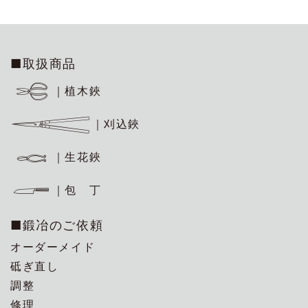
■取扱商品
｜植木鋏
｜刈込鋏
｜生花鋏
｜包 丁
■鍛冶のご依頼
オーダーメイド
砥ぎ直し
調整
修理