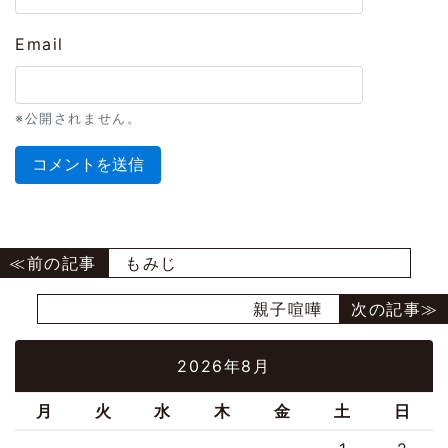
Email
※公開されません。
もみじ
親子喧嘩
2026年8月
月
火
水
木
金
土
日