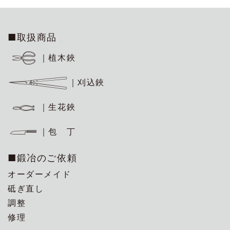
■取扱商品
｜植木鋏
｜刈込鋏
｜生花鋏
｜包 丁
■鍛冶のご依頼
オーダーメイド
砥ぎ直し
調整
修理