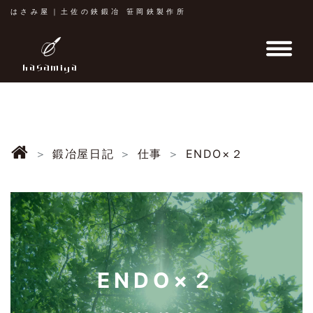
はさみ屋｜土佐の鋏鍛冶 笹岡鋏製作所
鍛冶屋日記
仕事
ENDO×２
ENDO×２