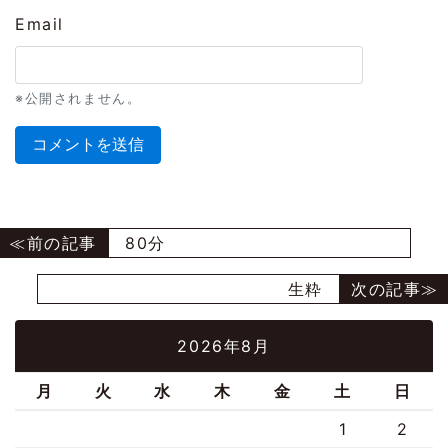
Email
※公開されません。
80分
生粋
2026年8月
月
火
水
木
金
土
日
1
2