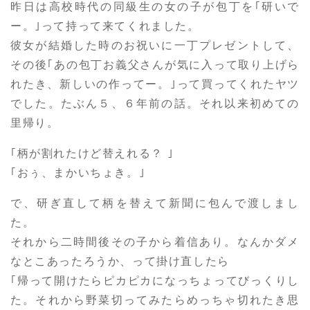
昨日は高校時代の同級生の女の子が包丁を｢研いで
ー。｣って持って来てくれました。
彼女が結婚した時のお祝いに一丁プレゼントして、
その後｢あの包丁お義父さんが気に入って取り上げら
れたき、新しいの作ってー。｣って買ってくれたヤツ
でした。たぶん５、６年前の話。それ以来初めての
里帰り。
｢柄が割れたけど替えれる？ ｣
｢おぅ、まかいちょき。｣
で、研ぎ直して柄を替えて新聞に包んで渡しまし
た。
それから二時間後その子から着信あり。なんかダメ
なとこあったろうか、って掛け直したら
｢帰って開けたらピカピカになっちょってびっくりし
た。それから野菜切ってみたらめっちゃ切れたき思