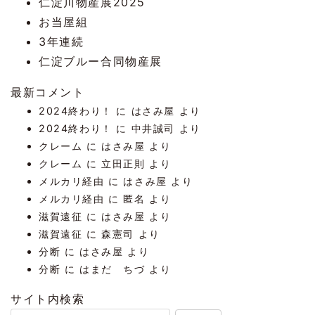
仁淀川物産展2025
お当屋組
3年連続
仁淀ブルー合同物産展
最新コメント
2024終わり！
に
はさみ屋
より
2024終わり！
に
中井誠司
より
クレーム
に
はさみ屋
より
クレーム
に
立田正則
より
メルカリ経由
に
はさみ屋
より
メルカリ経由
に
匿名
より
滋賀遠征
に
はさみ屋
より
滋賀遠征
に
森憲司
より
分断
に
はさみ屋
より
分断
に
はまだ ちづ
より
サイト内検索